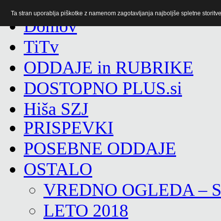
Ta stran uporablja piškotke z namenom zagotavljanja najboljše spletne storitve 
TiTv
ODDAJE in RUBRIKE
DOSTOPNO PLUS.si
Hiša SZJ
PRISPEVKI
POSEBNE ODDAJE
OSTALO
VREDNO OGLEDA – 
LETO 2018