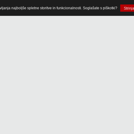
anja najboljše spletne storitve in funkcionalnosti. Soglašate s piškotki?
Strinj