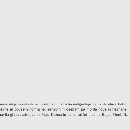
nove ideje in zamisli. Nova rubrika Prizma bo nadgradnja preteklih rubrik, kot so
mevne in povsem normalne, senzornim osebam pa morda nove in neznane.
pravila gluha raziskovalka Maja Kuzma in karizmatični urednik Bojan Mord. Na