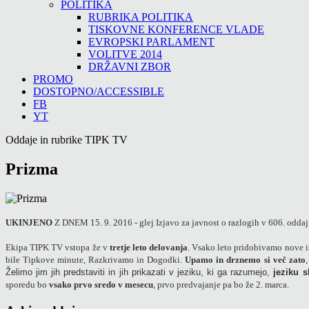
POLITIKA
RUBRIKA POLITIKA
TISKOVNE KONFERENCE VLADE
EVROPSKI PARLAMENT
VOLITVE 2014
DRŽAVNI ZBOR
PROMO
DOSTOPNO/ACCESSIBLE
FB
YT
Oddaje in rubrike TIPK TV
Prizma
UKINJENO
Z DNEM 15. 9. 2016 - glej Izjavo za javnost o razlogih v 606. oddaji
Ekipa TIPK TV vstopa že v
tretje leto delovanja
. Vsako leto pridobivamo nove iz
bile Tipkove minute, Razkrivamo in Dogodki.
Upamo in drznemo si več zato
Želimo jim jih predstaviti in jih prikazati v jeziku, ki ga razumejo,
jeziku 
sporedu bo
vsako prvo sredo v mesecu
, prvo predvajanje pa bo že 2. marca.