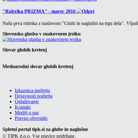
"Rubrika PRIZMA" - marec 2016
Naša prva rubrika z naslovom "Gluhi in naglušni na trgu dela". Vlj
Slovenska glasba v znakovnem jeziku
Slovar gluhih kretenj
Mednarodni slovar gluhih kretenj
Izkaznica podjetja
Dejavnosti podjetja
Oglaševanje
Kontakt
Mediji o nas
Pravno obvestilo
Spletni portal tipk.si za gluhe in naglušne
© TIPK d.o.o. Vse pravice pridržane.