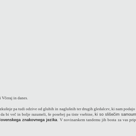
 Včeraj in danes.
kušnje pa tudi odzive od gluhih in naglušnih ter drugih gledalcev, ki nam podajo 
, da bi več in bolje razumeli, še posebej pa tiste vsebine,
ki so slišečim samou
slovenskega znakovnega jezika
.
V novinarskem tandemu jih bosta za vas pri