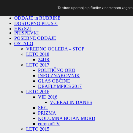
Ta stran uporablja piškotke z namenom zagotavlj
TiTv
ODDAJE in RUBRIKE
DOSTOPNO PLUS.si
Hiša SZJ
PRISPEVKI
POSEBNE ODDAJE
OSTALO
VREDNO OGLEDA – STOP
LETO 2018
24UR
LETO 2017
POLITIČNO OKO
INFO ZNAKOVNIK
GLAS OBČINE
DEAFLYMPICS 2017
LETO 2016
VID 2016
VČERAJ IN DANES
SKG
PRIZMA
KOLUMNA BOJAN MORD
europarlTV
LETO 2015