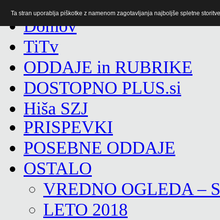
Ta stran uporablja piškotke z namenom zagotavljanja najboljše spletne storitve 
TiTv
ODDAJE in RUBRIKE
DOSTOPNO PLUS.si
Hiša SZJ
PRISPEVKI
POSEBNE ODDAJE
OSTALO
VREDNO OGLEDA – 
LETO 2018