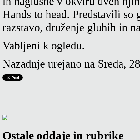
in naglušne v okviru dveh nji
Hands to head. Predstavili so 
razstavo, druženje gluhih in n
Vabljeni k ogledu.
Nazadnje urejano na Sreda, 2
Ostale oddaje in rubrike