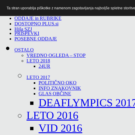
Ta stran uporablja piškotke z namenom zagotavljanja najboljše spletne storitve 
TiTv
ODDAJE in RUBRIKE
DOSTOPNO PLUS.si
Hiša SZJ
PRISPEVKI
POSEBNE ODDAJE
OSTALO
VREDNO OGLEDA – STOP
LETO 2018
24UR
LETO 2017
POLITIČNO OKO
INFO ZNAKOVNIK
GLAS OBČINE
DEAFLYMPICS 201
LETO 2016
VID 2016