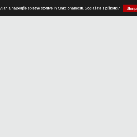
anja najboljše spletne storitve in funkcionalnosti. Soglašate s piškotki?
Strinj