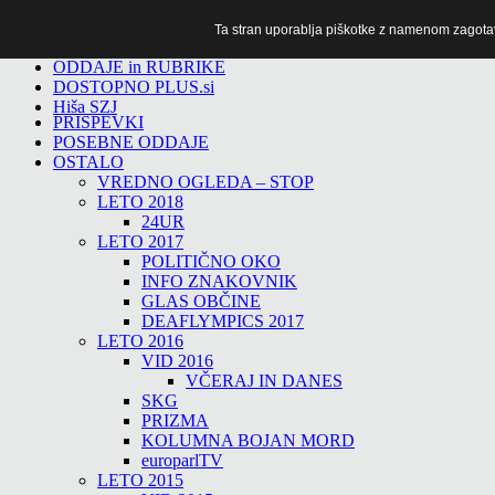
Ta stran uporablja piškotke z namenom zagotavlj
TiTv
ODDAJE in RUBRIKE
DOSTOPNO PLUS.si
Hiša SZJ
PRISPEVKI
POSEBNE ODDAJE
OSTALO
VREDNO OGLEDA – STOP
LETO 2018
24UR
LETO 2017
POLITIČNO OKO
INFO ZNAKOVNIK
GLAS OBČINE
DEAFLYMPICS 2017
LETO 2016
VID 2016
VČERAJ IN DANES
SKG
PRIZMA
KOLUMNA BOJAN MORD
europarlTV
LETO 2015