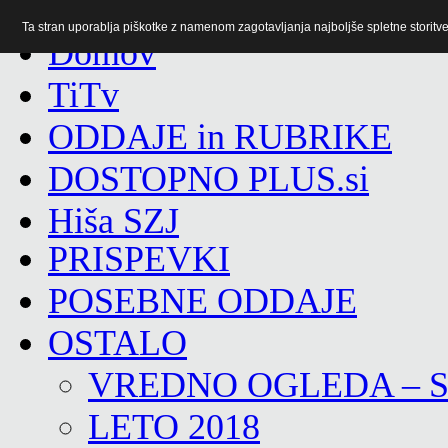
Ta stran uporablja piškotke z namenom zagotavljanja najboljše spletne storitve 
TiTv
ODDAJE in RUBRIKE
DOSTOPNO PLUS.si
Hiša SZJ
PRISPEVKI
POSEBNE ODDAJE
OSTALO
VREDNO OGLEDA – 
LETO 2018