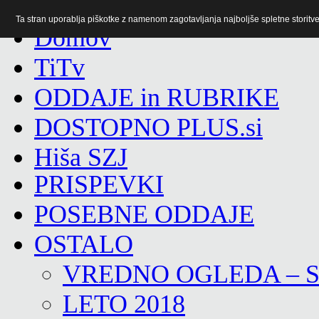
Ta stran uporablja piškotke z namenom zagotavljanja najboljše spletne storitve 
TiTv
ODDAJE in RUBRIKE
DOSTOPNO PLUS.si
Hiša SZJ
PRISPEVKI
POSEBNE ODDAJE
OSTALO
VREDNO OGLEDA – 
LETO 2018