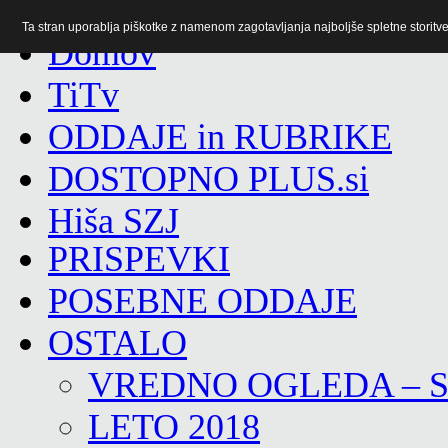
Ta stran uporablja piškotke z namenom zagotavljanja najboljše spletne storitve 
TiTv
ODDAJE in RUBRIKE
DOSTOPNO PLUS.si
Hiša SZJ
PRISPEVKI
POSEBNE ODDAJE
OSTALO
VREDNO OGLEDA – 
LETO 2018