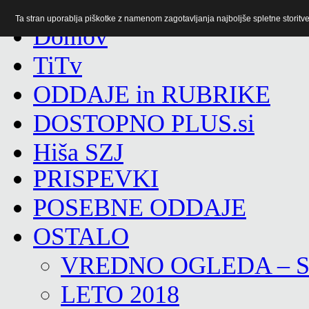
Ta stran uporablja piškotke z namenom zagotavljanja najboljše spletne storitve 
TiTv
ODDAJE in RUBRIKE
DOSTOPNO PLUS.si
Hiša SZJ
PRISPEVKI
POSEBNE ODDAJE
OSTALO
VREDNO OGLEDA – 
LETO 2018