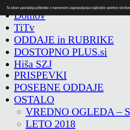
Ta stran uporablja piškotke z namenom zagotavljanja najboljše spletne storitve 
TiTv
ODDAJE in RUBRIKE
DOSTOPNO PLUS.si
Hiša SZJ
PRISPEVKI
POSEBNE ODDAJE
OSTALO
VREDNO OGLEDA – 
LETO 2018