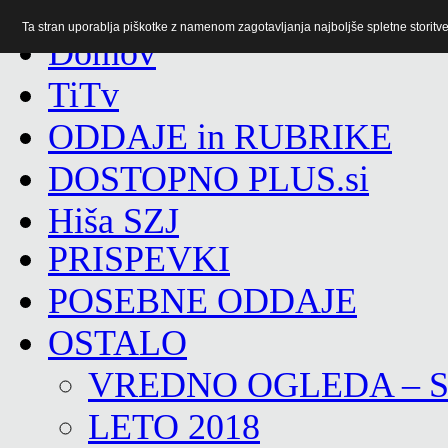
Ta stran uporablja piškotke z namenom zagotavljanja najboljše spletne storitve 
TiTv
ODDAJE in RUBRIKE
DOSTOPNO PLUS.si
Hiša SZJ
PRISPEVKI
POSEBNE ODDAJE
OSTALO
VREDNO OGLEDA – 
LETO 2018