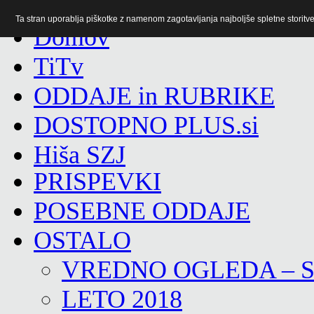
Ta stran uporablja piškotke z namenom zagotavljanja najboljše spletne storitve 
TiTv
ODDAJE in RUBRIKE
DOSTOPNO PLUS.si
Hiša SZJ
PRISPEVKI
POSEBNE ODDAJE
OSTALO
VREDNO OGLEDA – 
LETO 2018