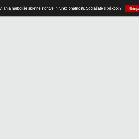
anja najboljše spletne storitve in funkcionalnosti. Soglašate s piškotki?
Strinj