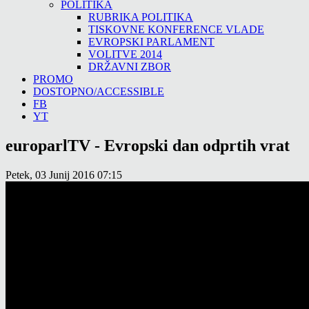
POLITIKA
RUBRIKA POLITIKA
TISKOVNE KONFERENCE VLADE
EVROPSKI PARLAMENT
VOLITVE 2014
DRŽAVNI ZBOR
PROMO
DOSTOPNO/ACCESSIBLE
FB
YT
europarlTV - Evropski dan odprtih vrat
Petek, 03 Junij 2016 07:15