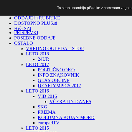
Ta stran uporablja piškotke z namenom zagotavlj
TiTv
ODDAJE in RUBRIKE
DOSTOPNO PLUS.si
Hiša SZJ
PRISPEVKI
POSEBNE ODDAJE
OSTALO
VREDNO OGLEDA – STOP
LETO 2018
24UR
LETO 2017
POLITIČNO OKO
INFO ZNAKOVNIK
GLAS OBČINE
DEAFLYMPICS 2017
LETO 2016
VID 2016
VČERAJ IN DANES
SKG
PRIZMA
KOLUMNA BOJAN MORD
europarlTV
LETO 2015