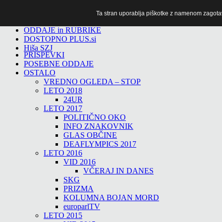
Ta stran uporablja piškotke z namenom zagotavlj
TiTv
ODDAJE in RUBRIKE
DOSTOPNO PLUS.si
Hiša SZJ
PRISPEVKI
POSEBNE ODDAJE
OSTALO
VREDNO OGLEDA – STOP
LETO 2018
24UR
LETO 2017
POLITIČNO OKO
INFO ZNAKOVNIK
GLAS OBČINE
DEAFLYMPICS 2017
LETO 2016
VID 2016
VČERAJ IN DANES
SKG
PRIZMA
KOLUMNA BOJAN MORD
europarlTV
LETO 2015