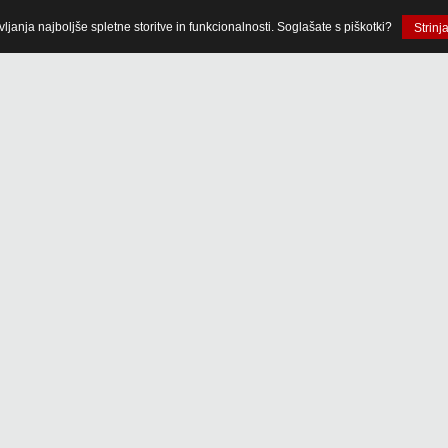
anja najboljše spletne storitve in funkcionalnosti. Soglašate s piškotki?
Strinj