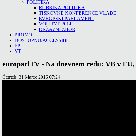
POLITIKA
RUBRIKA POLITIKA
TISKOVNE KONFERENCE VLADE
EVROPSKI PARLAMENT
VOLITVE 2014
DRŽAVNI ZBOR
PROMO
DOSTOPNO/ACCESSIBLE
FB
YT
europarlTV - Na dnevnem redu: VB v EU, g
Četrtek, 31 Marec 2016 07:24