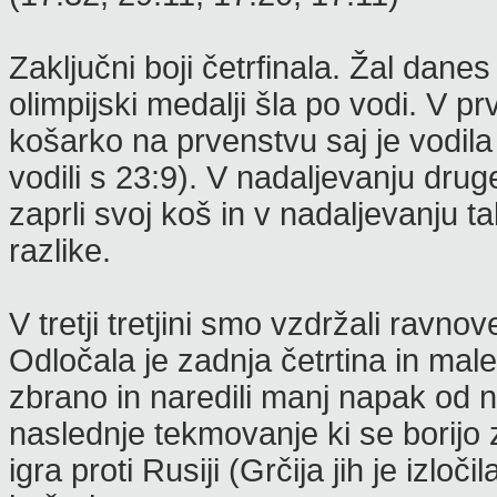
Zaključni boji četrfinala. Žal danes 
olimpijski medalji šla po vodi. V prvi
košarko na prvenstvu saj je vodila 
vodili s 23:9). V nadaljevanju drug
zaprli svoj koš in v nadaljevanju 
razlike.
V tretji tretjini smo vzdržali ravno
Odločala je zadnja četrtina in malen
zbrano in naredili manj napak od na
naslednje tekmovanje ki se borijo z
igra proti Rusiji (Grčija jih je izl