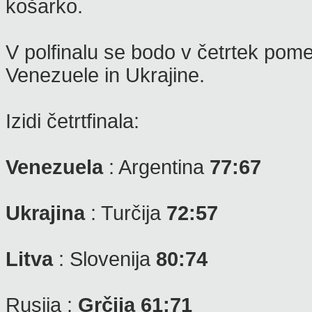
košarko.
V polfinalu se bodo v četrtek pomer
Venezuele in Ukrajine.
Izidi četrtfinala:
Venezuela
: Argentina
77:67
Ukrajina
: Turčija
72:57
Litva
: Slovenija
80:74
Rusija :
Grčija 61:71