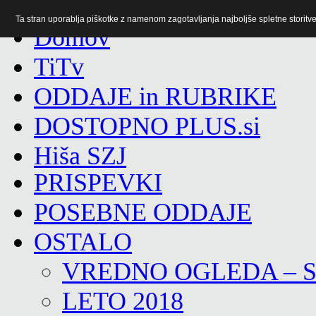
Ta stran uporablja piškotke z namenom zagotavljanja najboljše spletne storitve 
TiTv
ODDAJE in RUBRIKE
DOSTOPNO PLUS.si
Hiša SZJ
PRISPEVKI
POSEBNE ODDAJE
OSTALO
VREDNO OGLEDA – 
LETO 2018