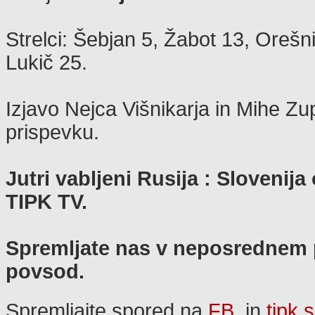
Strelci: Šebjan 5, Žabot 13, Oreš
Lukič 25.
Izjavo Nejca Višnikarja in Mihe Z
prispevku.
Jutri vabljeni Rusija : Sloveni
TIPK TV.
Spremljate nas v neposrednem p
povsod.
Spremljajte spored na
FB
in
tipk.s