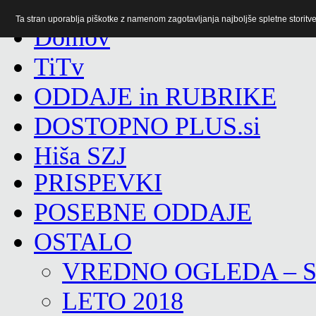
Ta stran uporablja piškotke z namenom zagotavljanja najboljše spletne storitve 
TiTv
ODDAJE in RUBRIKE
DOSTOPNO PLUS.si
Hiša SZJ
PRISPEVKI
POSEBNE ODDAJE
OSTALO
VREDNO OGLEDA – 
LETO 2018