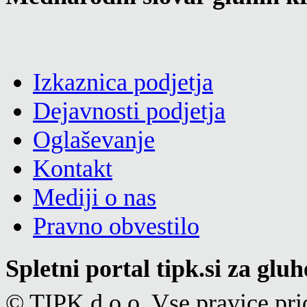
Izkaznica podjetja
Dejavnosti podjetja
Oglaševanje
Kontakt
Mediji o nas
Pravno obvestilo
Spletni portal tipk.si za glu
© TIPK d.o.o. Vse pravice pri