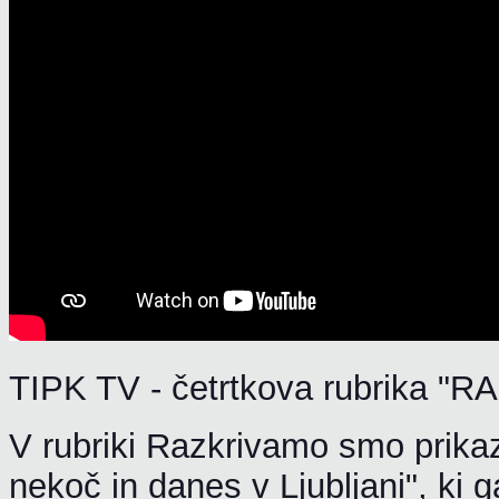
TIPK TV - četrtkova rubrika "
V rubriki Razkrivamo smo prikaz
nekoč in danes v Ljubljani", ki g