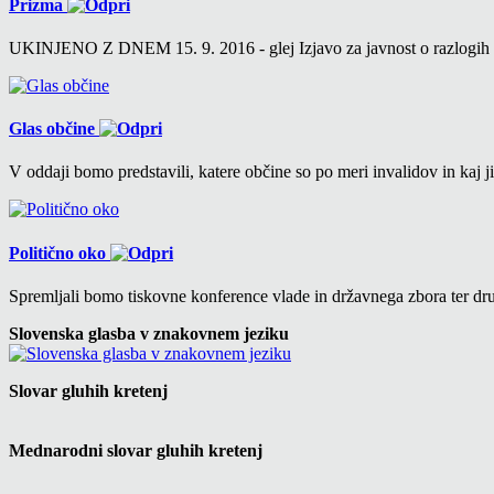
Prizma
UKINJENO Z DNEM 15. 9. 2016 - glej Izjavo za javnost o razlogih v 6
Glas občine
V oddaji bomo predstavili, katere občine so po meri invalidov in kaj ji
Politično oko
Spremljali bomo tiskovne konference vlade in državnega zbora ter drug
Slovenska glasba v znakovnem jeziku
Slovar gluhih kretenj
Mednarodni slovar gluhih kretenj