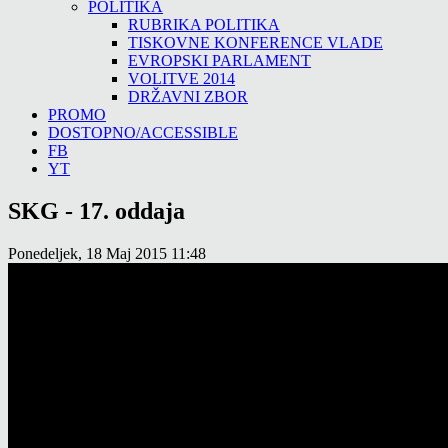
POLITIKA
RUBRIKA POLITIKA
TISKOVNE KONFERENCE VLADE
EVROPSKI PARLAMENT
VOLITVE 2014
DRŽAVNI ZBOR
PROMO
DOSTOPNO/ACCESSIBLE
FB
YT
SKG - 17. oddaja
Ponedeljek, 18 Maj 2015 11:48