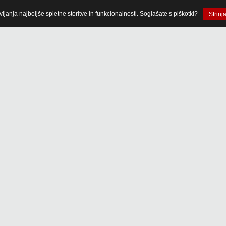
anja najboljše spletne storitve in funkcionalnosti. Soglašate s piškotki?
Strinj