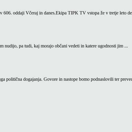
06. oddaji Včeraj in danes.Ekipa TIPK TV vstopa že v tretje leto del
m nudijo, pa tudi, kaj morajo občani vedeti in katere ugodnosti jim ...
a politična dogajanja. Govore in nastope bomo podnaslovili ter prevedl