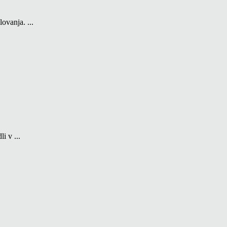
ovanja. ...
i v ...