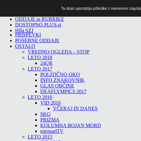
Ta stran uporablja piškotke z namenom zagotavlj
TiTv
ODDAJE in RUBRIKE
DOSTOPNO PLUS.si
Hiša SZJ
PRISPEVKI
POSEBNE ODDAJE
OSTALO
VREDNO OGLEDA – STOP
LETO 2018
24UR
LETO 2017
POLITIČNO OKO
INFO ZNAKOVNIK
GLAS OBČINE
DEAFLYMPICS 2017
LETO 2016
VID 2016
VČERAJ IN DANES
SKG
PRIZMA
KOLUMNA BOJAN MORD
europarlTV
LETO 2015