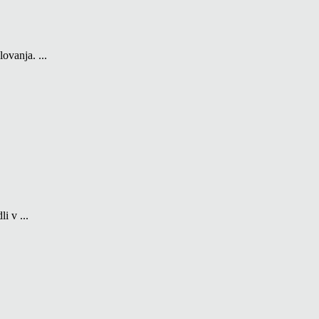
ovanja. ...
i v ...