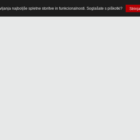
anja najboljše spletne storitve in funkcionalnosti. Soglašate s piškotki?
Strinj