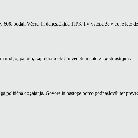
06. oddaji Včeraj in danes.Ekipa TIPK TV vstopa že v tretje leto del
m nudijo, pa tudi, kaj morajo občani vedeti in katere ugodnosti jim ...
a politična dogajanja. Govore in nastope bomo podnaslovili ter prevedl