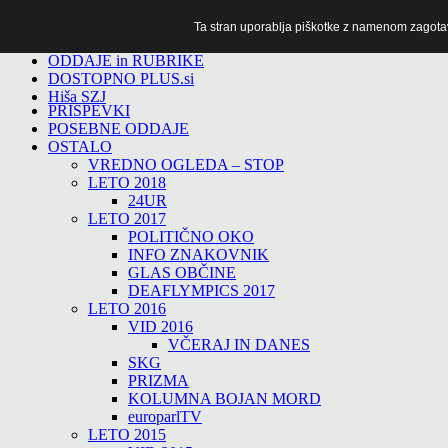
Ta stran uporablja piškotke z namenom zagotavlj
TiTv
ODDAJE in RUBRIKE
DOSTOPNO PLUS.si
Hiša SZJ
PRISPEVKI
POSEBNE ODDAJE
OSTALO
VREDNO OGLEDA – STOP
LETO 2018
24UR
LETO 2017
POLITIČNO OKO
INFO ZNAKOVNIK
GLAS OBČINE
DEAFLYMPICS 2017
LETO 2016
VID 2016
VČERAJ IN DANES
SKG
PRIZMA
KOLUMNA BOJAN MORD
europarlTV
LETO 2015