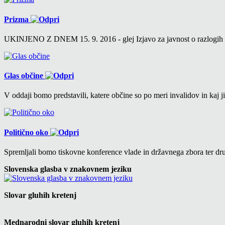
Prizma
UKINJENO Z DNEM 15. 9. 2016 - glej Izjavo za javnost o razlogih v 6
Glas občine
V oddaji bomo predstavili, katere občine so po meri invalidov in kaj ji
Politično oko
Spremljali bomo tiskovne konference vlade in državnega zbora ter drug
Slovenska glasba v znakovnem jeziku
Slovar gluhih kretenj
Mednarodni slovar gluhih kretenj