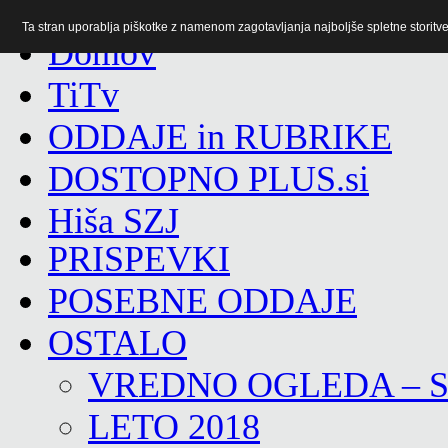
Ta stran uporablja piškotke z namenom zagotavljanja najboljše spletne storitve 
TiTv
ODDAJE in RUBRIKE
DOSTOPNO PLUS.si
Hiša SZJ
PRISPEVKI
POSEBNE ODDAJE
OSTALO
VREDNO OGLEDA – 
LETO 2018