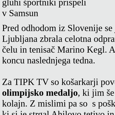
Pred odhodom iz Slovenije se j
Ljubljana zbrala celotna odp
čelu in tenisač Marino Kegl. A
koncu naslednjega tedna.
Za TIPK TV so košarkarji poved
olimpijsko medaljo
, ki jim š
kolajn. Z mislimi pa so s po
ki si je strgal Ahilovo tetivo i