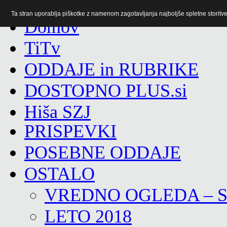
Ta stran uporablja piškotke z namenom zagotavljanja najboljše spletne storitve 
TiTv
ODDAJE in RUBRIKE
DOSTOPNO PLUS.si
Hiša SZJ
PRISPEVKI
POSEBNE ODDAJE
OSTALO
VREDNO OGLEDA – 
LETO 2018