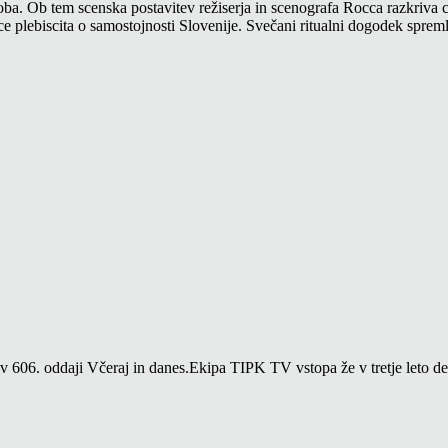
Goloba. Ob tem scenska postavitev režiserja in scenografa Rocca razkri
ce plebiscita o samostojnosti Slovenije. Svečani ritualni dogodek spre
06. oddaji Včeraj in danes.Ekipa TIPK TV vstopa že v tretje leto del