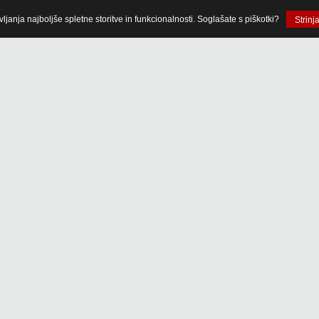
anja najboljše spletne storitve in funkcionalnosti. Soglašate s piškotki?
Strinj