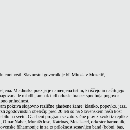
n enotnosti. Slavnostni govornik je bil Miroslav Mozetič,
ljena. Mladinska poezija je namenjena tistim, ki iščejo in načrtujejo
nagovarja le mladih, ampak tudi odrasle bralce: spodbuja pogovor
kupno prihodnost.
m pokriva slogovno različne glasbene žanre: klasiko, popevko, jazz,
sti zgodovinskih obeležij: pred 20 leti so na Slovenskem našli kost
lasbilo na svetu. Glasbeni program se zato začne prav z zvoki iz replike
, Omar Naber, Murat&Jose, Katrinas, Metalsteel, orkester harmonik,
ovenske filharmonije in za to priložnost sestavljen band (bobni, bas,