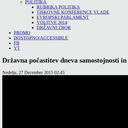
POLITIKA
RUBRIKA POLITIKA
TISKOVNE KONFERENCE VLADE
EVROPSKI PARLAMENT
VOLITVE 2014
DRŽAVNI ZBOR
PROMO
DOSTOPNO/ACCESSIBLE
FB
YT
Državna počastitev dneva samostojnosti in e
Nedelja, 27 December 2015 02:45