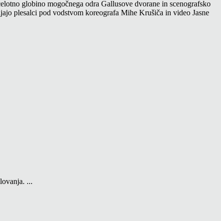
va celotno globino mogočnega odra Gallusove dvorane in scenografsko
mljajo plesalci pod vodstvom koreografa Mihe Krušiča in video Jasne
ovanja. ...