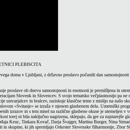
TNICI PLEBISCITA
vega doma v Ljubljani, z državno proslavo počastili dan samostojnosti i
nje proslave ob dnevu samostojnosti in enotnosti je premišljena in uteme
neracijam Slovenk in Slovencev. S svojo tematsko večplastnostjo pa ne 
cije ustvarjalcev in bralcev, raziskuje klasične teme z mislijo na našo s
lovom »Svitanje« se izraža v njenem glasbenem delu. Umetniški progra
nih izrazov in s tem misel na različne glasbene okuse je utemeljen v vr
ost torej ni bila naključno nagrizena, sklepajo, da gre za najstarejše g
Maja Keuc, Tinkara Kovač, Darja Švajger, Martina Burger, Nina Strnad
ti in skupine, ki jih spremljajo Orkester Slovenske filharmonije, Zbor Sl