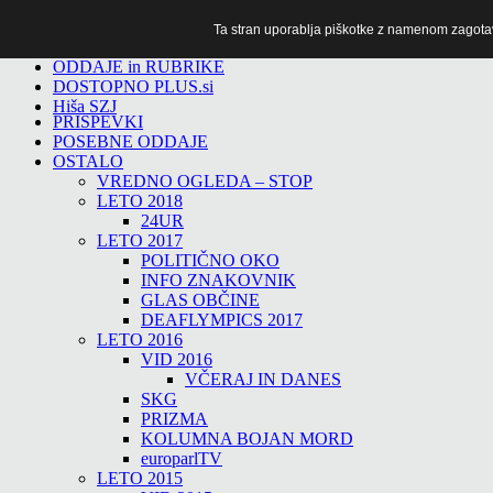
Ta stran uporablja piškotke z namenom zagotavlj
TiTv
ODDAJE in RUBRIKE
DOSTOPNO PLUS.si
Hiša SZJ
PRISPEVKI
POSEBNE ODDAJE
OSTALO
VREDNO OGLEDA – STOP
LETO 2018
24UR
LETO 2017
POLITIČNO OKO
INFO ZNAKOVNIK
GLAS OBČINE
DEAFLYMPICS 2017
LETO 2016
VID 2016
VČERAJ IN DANES
SKG
PRIZMA
KOLUMNA BOJAN MORD
europarlTV
LETO 2015