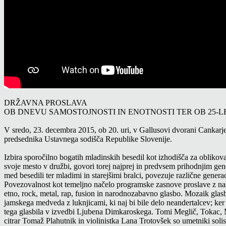
DRŽAVNA PROSLAVA
OB DNEVU SAMOSTOJNOSTI IN ENOTNOSTI TER OB 25-LE
V sredo, 23. decembra 2015, ob 20. uri, v Gallusovi dvorani Cankarje
predsednika Ustavnega sodišča Republike Slovenije.
Izbira sporočilno bogatih mladinskih besedil kot izhodišča za oblikova
svoje mesto v družbi, govori torej najprej in predvsem prihodnjim ge
med besedili ter mladimi in starejšimi bralci, povezuje različne genera
Povezovalnost kot temeljno načelo programske zasnove proslave z nas
etno, rock, metal, rap, fusion in narodnozabavno glasbo. Mozaik glasbe
jamskega medveda z luknjicami, ki naj bi bile delo neandertalcev; ker k
tega glasbila v izvedbi Ljubena Dimkaroskega. Tomi Meglič, Tokac, 
citrar Tomaž Plahutnik in violinistka Lana Trotovšek so umetniki solis