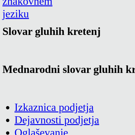
Slovar gluhih kretenj
Mednarodni slovar gluhih kr
Izkaznica podjetja
Dejavnosti podjetja
Oglaševanje