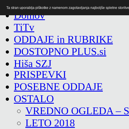
Ta stran uporablja piškotke z namenom zagotavljanja najboljše spletne storitve 
TiTv
ODDAJE in RUBRIKE
DOSTOPNO PLUS.si
Hiša SZJ
PRISPEVKI
POSEBNE ODDAJE
OSTALO
VREDNO OGLEDA – 
LETO 2018