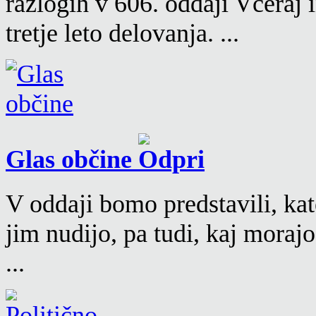
razlogih v 606. oddaji Včeraj
tretje leto delovanja. ...
Glas občine
V oddaji bomo predstavili, kat
jim nudijo, pa tudi, kaj moraj
...