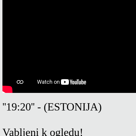
''19:20'' - (ESTONIJA)
Vabljeni k ogledu!