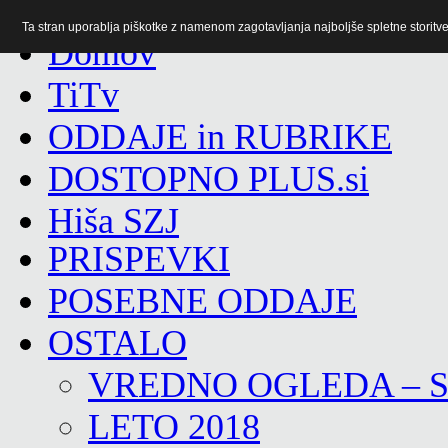
Ta stran uporablja piškotke z namenom zagotavljanja najboljše spletne storitve 
TiTv
ODDAJE in RUBRIKE
DOSTOPNO PLUS.si
Hiša SZJ
PRISPEVKI
POSEBNE ODDAJE
OSTALO
VREDNO OGLEDA – 
LETO 2018