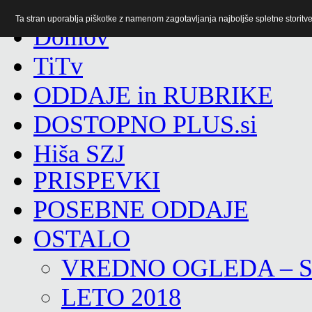
Ta stran uporablja piškotke z namenom zagotavljanja najboljše spletne storitve 
TiTv
ODDAJE in RUBRIKE
DOSTOPNO PLUS.si
Hiša SZJ
PRISPEVKI
POSEBNE ODDAJE
OSTALO
VREDNO OGLEDA – 
LETO 2018