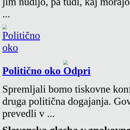
jim nudijo, pa tudi, kaj moraj
...
Politično oko
Spremljali bomo tiskovne konf
druga politična dogajanja. Go
prevedli v ...