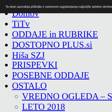
Ta stran uporablja piškotke z namenom zagotavljanja najboljše spletne storitve 
TiTv
ODDAJE in RUBRIKE
DOSTOPNO PLUS.si
Hiša SZJ
PRISPEVKI
POSEBNE ODDAJE
OSTALO
VREDNO OGLEDA – 
LETO 2018