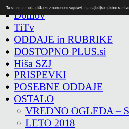
Ta stran uporablja piškotke z namenom zagotavljanja najboljše spletne storitve 
TiTv
ODDAJE in RUBRIKE
DOSTOPNO PLUS.si
Hiša SZJ
PRISPEVKI
POSEBNE ODDAJE
OSTALO
VREDNO OGLEDA – 
LETO 2018