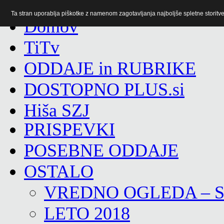
Ta stran uporablja piškotke z namenom zagotavljanja najboljše spletne storitve 
TiTv
ODDAJE in RUBRIKE
DOSTOPNO PLUS.si
Hiša SZJ
PRISPEVKI
POSEBNE ODDAJE
OSTALO
VREDNO OGLEDA – 
LETO 2018