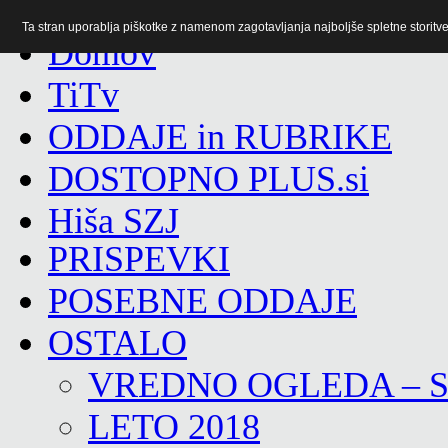
Ta stran uporablja piškotke z namenom zagotavljanja najboljše spletne storitve 
TiTv
ODDAJE in RUBRIKE
DOSTOPNO PLUS.si
Hiša SZJ
PRISPEVKI
POSEBNE ODDAJE
OSTALO
VREDNO OGLEDA – 
LETO 2018