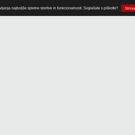
anja najboljše spletne storitve in funkcionalnosti. Soglašate s piškotki?
Strinj