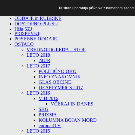
Ta stran uporablja piškotke z namenom zagotavlj
TiTv
ODDAJE in RUBRIKE
DOSTOPNO PLUS.si
Hiša SZJ
PRISPEVKI
POSEBNE ODDAJE
OSTALO
VREDNO OGLEDA – STOP
LETO 2018
24UR
LETO 2017
POLITIČNO OKO
INFO ZNAKOVNIK
GLAS OBČINE
DEAFLYMPICS 2017
LETO 2016
VID 2016
VČERAJ IN DANES
SKG
PRIZMA
KOLUMNA BOJAN MORD
europarlTV
LETO 2015