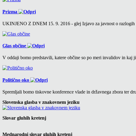
Prizma
UKINJENO Z DNEM 15. 9. 2016 - glej Izjavo za javnost o razlogih v 6
Glas občine
V oddaji bomo predstavili, katere občine so po meri invalidov in kaj ji
Politično oko
Spremljali bomo tiskovne konference vlade in državnega zbora ter drug
Slovenska glasba v znakovnem jeziku
Slovar gluhih kretenj
Mednarodni slovar gluhih kretenj