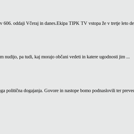
06. oddaji Včeraj in danes.Ekipa TIPK TV vstopa že v tretje leto del
m nudijo, pa tudi, kaj morajo občani vedeti in katere ugodnosti jim ...
a politična dogajanja. Govore in nastope bomo podnaslovili ter prevedl