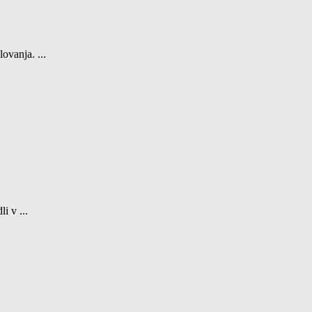
ovanja. ...
i v ...