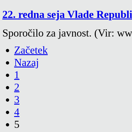
22. redna seja Vlade Republ
Sporočilo za javnost. (Vir: ww
Začetek
Nazaj
1
2
3
4
5