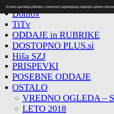
Ta stran uporablja piškotke z namenom zagotavljanja najboljše spletne storitve 
TiTv
ODDAJE in RUBRIKE
DOSTOPNO PLUS.si
Hiša SZJ
PRISPEVKI
POSEBNE ODDAJE
OSTALO
VREDNO OGLEDA – 
LETO 2018