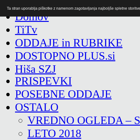
Ta stran uporablja piškotke z namenom zagotavljanja najboljše spletne storitve 
TiTv
ODDAJE in RUBRIKE
DOSTOPNO PLUS.si
Hiša SZJ
PRISPEVKI
POSEBNE ODDAJE
OSTALO
VREDNO OGLEDA – 
LETO 2018