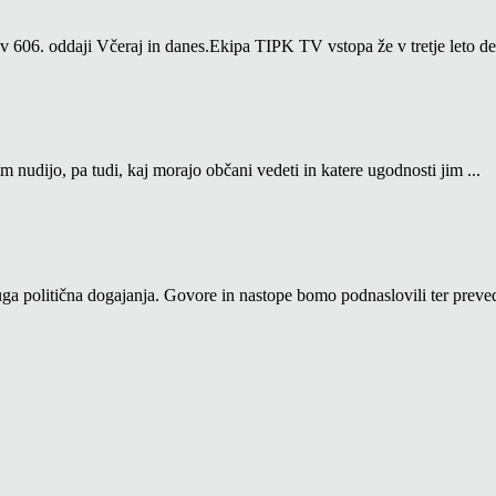
06. oddaji Včeraj in danes.Ekipa TIPK TV vstopa že v tretje leto del
m nudijo, pa tudi, kaj morajo občani vedeti in katere ugodnosti jim ...
a politična dogajanja. Govore in nastope bomo podnaslovili ter prevedl