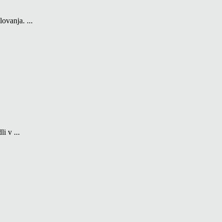
ovanja. ...
i v ...