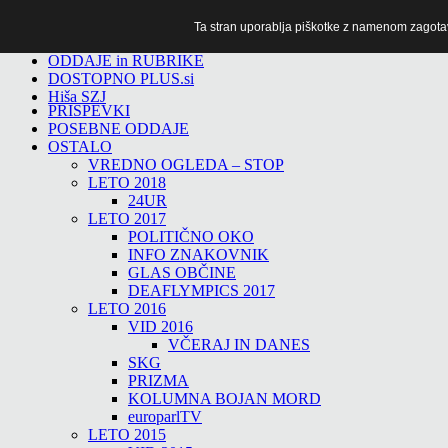
Ta stran uporablja piškotke z namenom zagotavlj
TiTv
ODDAJE in RUBRIKE
DOSTOPNO PLUS.si
Hiša SZJ
PRISPEVKI
POSEBNE ODDAJE
OSTALO
VREDNO OGLEDA – STOP
LETO 2018
24UR
LETO 2017
POLITIČNO OKO
INFO ZNAKOVNIK
GLAS OBČINE
DEAFLYMPICS 2017
LETO 2016
VID 2016
VČERAJ IN DANES
SKG
PRIZMA
KOLUMNA BOJAN MORD
europarlTV
LETO 2015