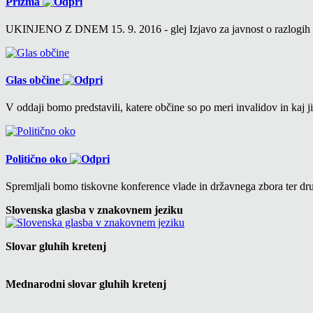
Prizma
UKINJENO Z DNEM 15. 9. 2016 - glej Izjavo za javnost o razlogih v 6
Glas občine
V oddaji bomo predstavili, katere občine so po meri invalidov in kaj ji
Politično oko
Spremljali bomo tiskovne konference vlade in državnega zbora ter drug
Slovenska glasba v znakovnem jeziku
Slovar gluhih kretenj
Mednarodni slovar gluhih kretenj