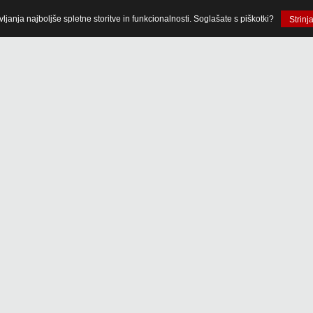
anja najboljše spletne storitve in funkcionalnosti. Soglašate s piškotki?
Strinj