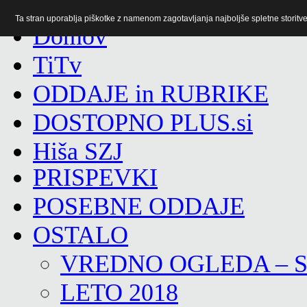
Ta stran uporablja piškotke z namenom zagotavljanja najboljše spletne storitve 
TiTv
ODDAJE in RUBRIKE
DOSTOPNO PLUS.si
Hiša SZJ
PRISPEVKI
POSEBNE ODDAJE
OSTALO
VREDNO OGLEDA – 
LETO 2018