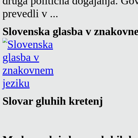
druga politična dogajanja. Go
prevedli v ...
Slovenska glasba v znakovn
Slovar gluhih kretenj