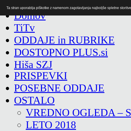
Ta stran uporablja piškotke z namenom zagotavljanja najboljše spletne storitve 
TiTv
ODDAJE in RUBRIKE
DOSTOPNO PLUS.si
Hiša SZJ
PRISPEVKI
POSEBNE ODDAJE
OSTALO
VREDNO OGLEDA – 
LETO 2018