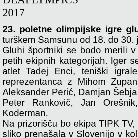
23. poletne olimpijske igre gl
turškem Samsunu od 18. do 30. ju
Gluhi športniki se bodo merili v
petih ekipnih kategorijah. Iger s
atlet Tadej Enci, teniški igr
reprezentanca z Mihom Zupano
Aleksander Perić, Damjan Šebja
Peter Rankovič, Jan Orešnik
Koderman.
Na prizorišču bo ekipa TIPK TV,
sliko prenašala v Slovenijo v kol