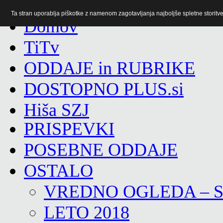
Ta stran uporablja piškotke z namenom zagotavljanja najboljše spletne storitve 
TiTv
ODDAJE in RUBRIKE
DOSTOPNO PLUS.si
Hiša SZJ
PRISPEVKI
POSEBNE ODDAJE
OSTALO
VREDNO OGLEDA – 
LETO 2018