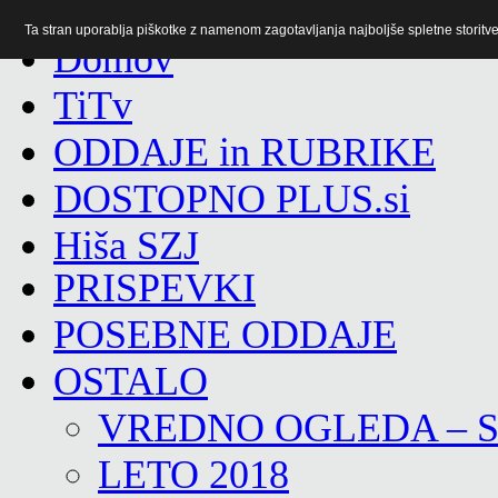
Ta stran uporablja piškotke z namenom zagotavljanja najboljše spletne storitve 
TiTv
ODDAJE in RUBRIKE
DOSTOPNO PLUS.si
Hiša SZJ
PRISPEVKI
POSEBNE ODDAJE
OSTALO
VREDNO OGLEDA – 
LETO 2018