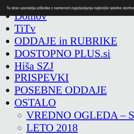
Ta stran uporablja piškotke z namenom zagotavljanja najboljše spletne storitve 
TiTv
ODDAJE in RUBRIKE
DOSTOPNO PLUS.si
Hiša SZJ
PRISPEVKI
POSEBNE ODDAJE
OSTALO
VREDNO OGLEDA – 
LETO 2018