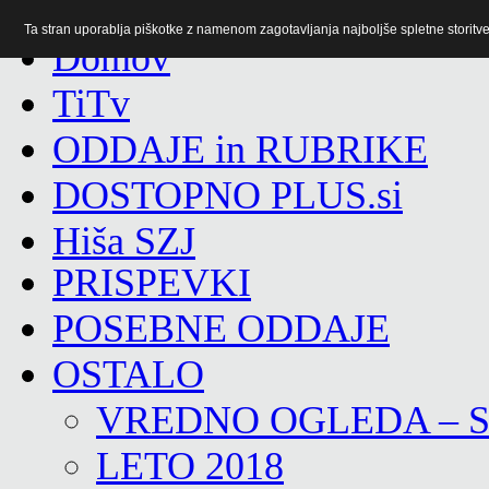
Ta stran uporablja piškotke z namenom zagotavljanja najboljše spletne storitve 
TiTv
ODDAJE in RUBRIKE
DOSTOPNO PLUS.si
Hiša SZJ
PRISPEVKI
POSEBNE ODDAJE
OSTALO
VREDNO OGLEDA – 
LETO 2018