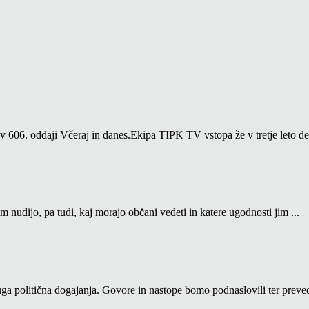
06. oddaji Včeraj in danes.Ekipa TIPK TV vstopa že v tretje leto del
m nudijo, pa tudi, kaj morajo občani vedeti in katere ugodnosti jim ...
a politična dogajanja. Govore in nastope bomo podnaslovili ter prevedl