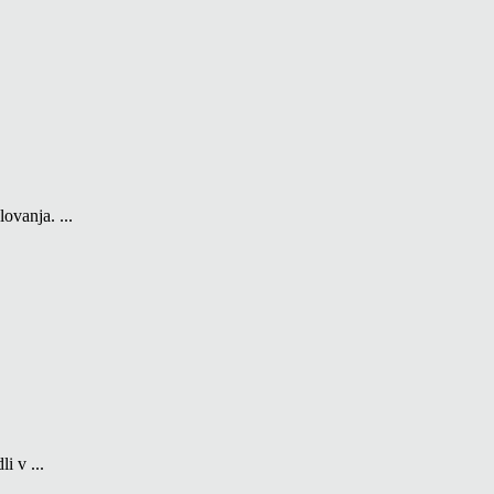
ovanja. ...
i v ...