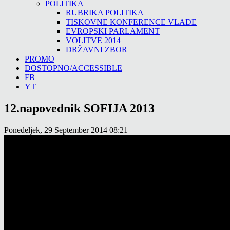
POLITIKA
RUBRIKA POLITIKA
TISKOVNE KONFERENCE VLADE
EVROPSKI PARLAMENT
VOLITVE 2014
DRŽAVNI ZBOR
PROMO
DOSTOPNO/ACCESSIBLE
FB
YT
12.napovednik SOFIJA 2013
Ponedeljek, 29 September 2014 08:21