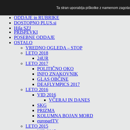
Ta stran uporablja piškotke z namenom zagotavlj
TiTv
ODDAJE in RUBRIKE
DOSTOPNO PLUS.si
Hiša SZJ
PRISPEVKI
POSEBNE ODDAJE
OSTALO
VREDNO OGLEDA – STOP
LETO 2018
24UR
LETO 2017
POLITIČNO OKO
INFO ZNAKOVNIK
GLAS OBČINE
DEAFLYMPICS 2017
LETO 2016
VID 2016
VČERAJ IN DANES
SKG
PRIZMA
KOLUMNA BOJAN MORD
europarlTV
LETO 2015