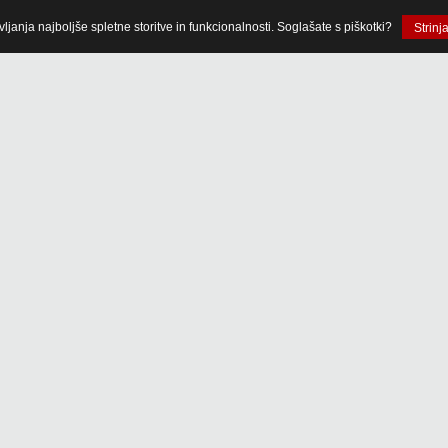
anja najboljše spletne storitve in funkcionalnosti. Soglašate s piškotki?
Strinj