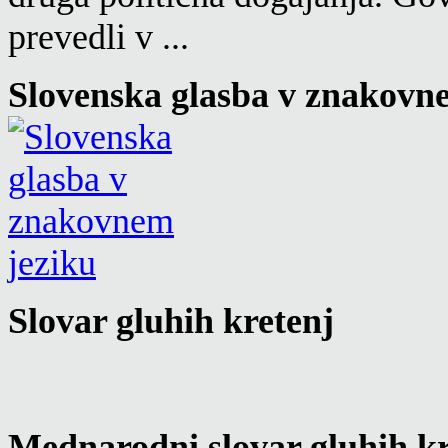
prevedli v ...
Slovenska glasba v znakovn
Slovar gluhih kretenj
Mednarodni slovar gluhih kr