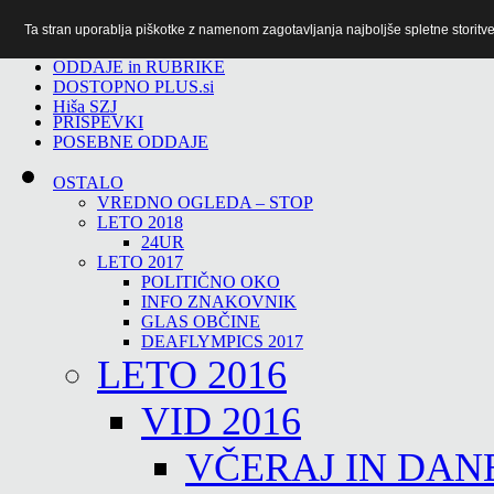
Ta stran uporablja piškotke z namenom zagotavljanja najboljše spletne storitve 
TiTv
ODDAJE in RUBRIKE
DOSTOPNO PLUS.si
Hiša SZJ
PRISPEVKI
POSEBNE ODDAJE
OSTALO
VREDNO OGLEDA – STOP
LETO 2018
24UR
LETO 2017
POLITIČNO OKO
INFO ZNAKOVNIK
GLAS OBČINE
DEAFLYMPICS 2017
LETO 2016
VID 2016
VČERAJ IN DAN