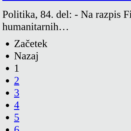
Politika, 84. del: - Na razpis 
humanitarnih…
Začetek
Nazaj
1
2
3
4
5
6