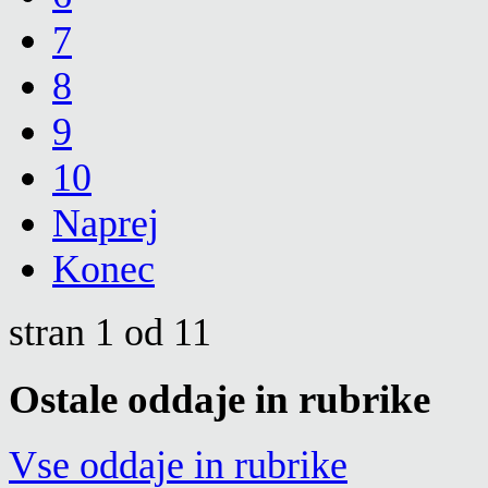
7
8
9
10
Naprej
Konec
stran 1 od 11
Ostale oddaje in rubrike
Vse oddaje in rubrike