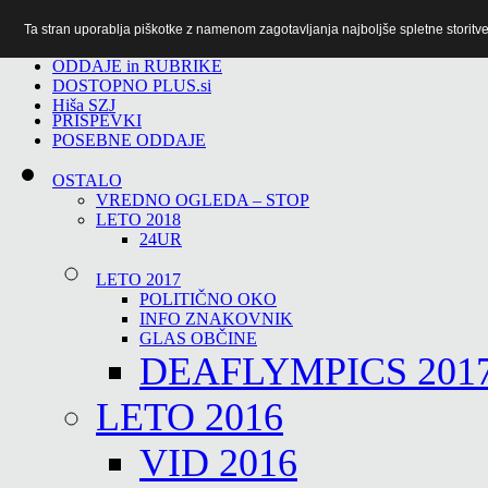
Ta stran uporablja piškotke z namenom zagotavljanja najboljše spletne storitve 
TiTv
ODDAJE in RUBRIKE
DOSTOPNO PLUS.si
Hiša SZJ
PRISPEVKI
POSEBNE ODDAJE
OSTALO
VREDNO OGLEDA – STOP
LETO 2018
24UR
LETO 2017
POLITIČNO OKO
INFO ZNAKOVNIK
GLAS OBČINE
DEAFLYMPICS 201
LETO 2016
VID 2016