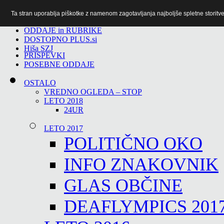
Ta stran uporablja piškotke z namenom zagotavljanja najboljše spletne storitve 
TiTv
ODDAJE in RUBRIKE
DOSTOPNO PLUS.si
Hiša SZJ
PRISPEVKI
POSEBNE ODDAJE
OSTALO
VREDNO OGLEDA – STOP
LETO 2018
24UR
LETO 2017
POLITIČNO OKO
INFO ZNAKOVNIK
GLAS OBČINE
DEAFLYMPICS 201