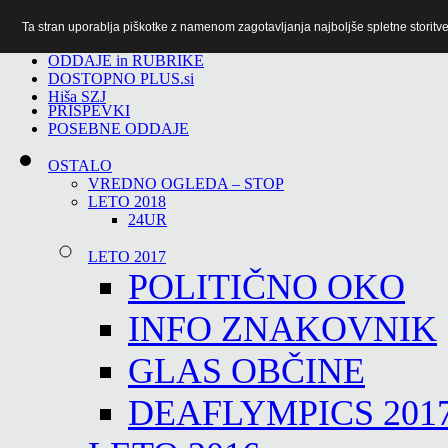
Ta stran uporablja piškotke z namenom zagotavljanja najboljše spletne storitve 
TiTv
ODDAJE in RUBRIKE
DOSTOPNO PLUS.si
Hiša SZJ
PRISPEVKI
POSEBNE ODDAJE
OSTALO
VREDNO OGLEDA – STOP
LETO 2018
24UR
LETO 2017
POLITIČNO OKO
INFO ZNAKOVNIK
GLAS OBČINE
DEAFLYMPICS 201