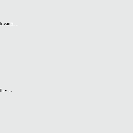
ovanja. ...
i v ...