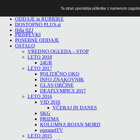
Ta stran uporablja piškotke z namenom zagotavlj
TiTv
ODDAJE in RUBRIKE
DOSTOPNO PLUS.si
Hiša SZJ
PRISPEVKI
POSEBNE ODDAJE
OSTALO
VREDNO OGLEDA – STOP
LETO 2018
24UR
LETO 2017
POLITIČNO OKO
INFO ZNAKOVNIK
GLAS OBČINE
DEAFLYMPICS 2017
LETO 2016
VID 2016
VČERAJ IN DANES
SKG
PRIZMA
KOLUMNA BOJAN MORD
europarlTV
LETO 2015