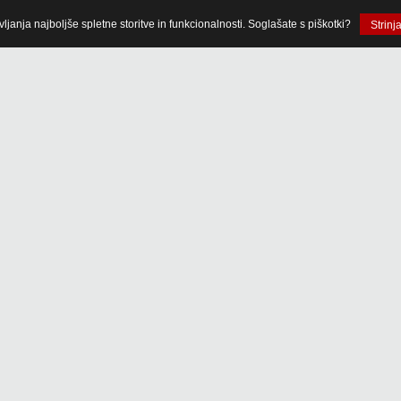
anja najboljše spletne storitve in funkcionalnosti. Soglašate s piškotki?
Strinj