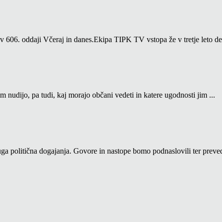
06. oddaji Včeraj in danes.Ekipa TIPK TV vstopa že v tretje leto del
m nudijo, pa tudi, kaj morajo občani vedeti in katere ugodnosti jim ...
a politična dogajanja. Govore in nastope bomo podnaslovili ter prevedl