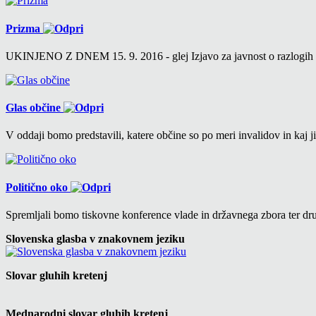
Prizma
UKINJENO Z DNEM 15. 9. 2016 - glej Izjavo za javnost o razlogih v 6
Glas občine
V oddaji bomo predstavili, katere občine so po meri invalidov in kaj ji
Politično oko
Spremljali bomo tiskovne konference vlade in državnega zbora ter drug
Slovenska glasba v znakovnem jeziku
Slovar gluhih kretenj
Mednarodni slovar gluhih kretenj