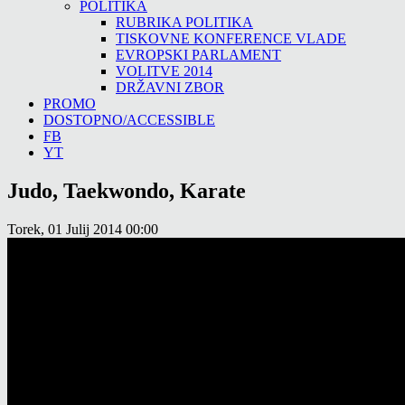
POLITIKA
RUBRIKA POLITIKA
TISKOVNE KONFERENCE VLADE
EVROPSKI PARLAMENT
VOLITVE 2014
DRŽAVNI ZBOR
PROMO
DOSTOPNO/ACCESSIBLE
FB
YT
Judo, Taekwondo, Karate
Torek, 01 Julij 2014 00:00