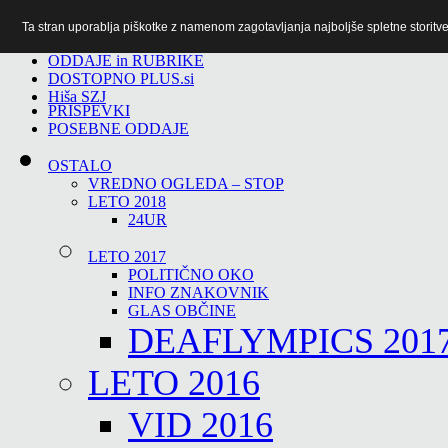
Ta stran uporablja piškotke z namenom zagotavljanja najboljše spletne storitve 
TiTv
ODDAJE in RUBRIKE
DOSTOPNO PLUS.si
Hiša SZJ
PRISPEVKI
POSEBNE ODDAJE
OSTALO
VREDNO OGLEDA – STOP
LETO 2018
24UR
LETO 2017
POLITIČNO OKO
INFO ZNAKOVNIK
GLAS OBČINE
DEAFLYMPICS 201
LETO 2016
VID 2016