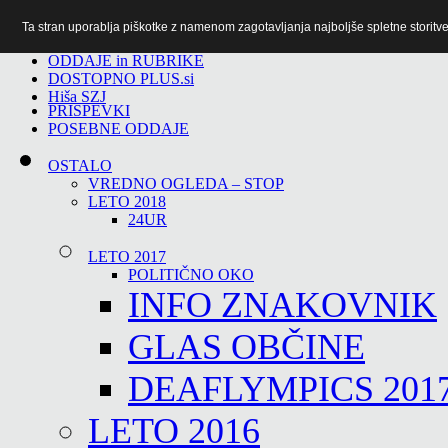
Ta stran uporablja piškotke z namenom zagotavljanja najboljše spletne storitve 
TiTv
ODDAJE in RUBRIKE
DOSTOPNO PLUS.si
Hiša SZJ
PRISPEVKI
POSEBNE ODDAJE
OSTALO
VREDNO OGLEDA – STOP
LETO 2018
24UR
LETO 2017
POLITIČNO OKO
INFO ZNAKOVNIK
GLAS OBČINE
DEAFLYMPICS 201
LETO 2016