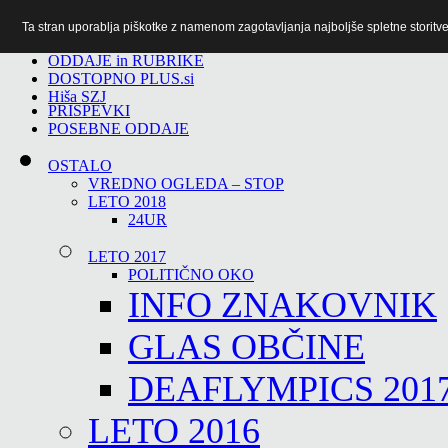
Ta stran uporablja piškotke z namenom zagotavljanja najboljše spletne storitve 
TiTv
ODDAJE in RUBRIKE
DOSTOPNO PLUS.si
Hiša SZJ
PRISPEVKI
POSEBNE ODDAJE
OSTALO
VREDNO OGLEDA – STOP
LETO 2018
24UR
LETO 2017
POLITIČNO OKO
INFO ZNAKOVNIK
GLAS OBČINE
DEAFLYMPICS 201
LETO 2016