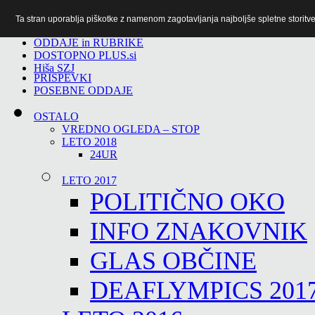
Ta stran uporablja piškotke z namenom zagotavljanja najboljše spletne storitve 
TiTv
ODDAJE in RUBRIKE
DOSTOPNO PLUS.si
Hiša SZJ
PRISPEVKI
POSEBNE ODDAJE
OSTALO
VREDNO OGLEDA – STOP
LETO 2018
24UR
LETO 2017
POLITIČNO OKO
INFO ZNAKOVNIK
GLAS OBČINE
DEAFLYMPICS 201