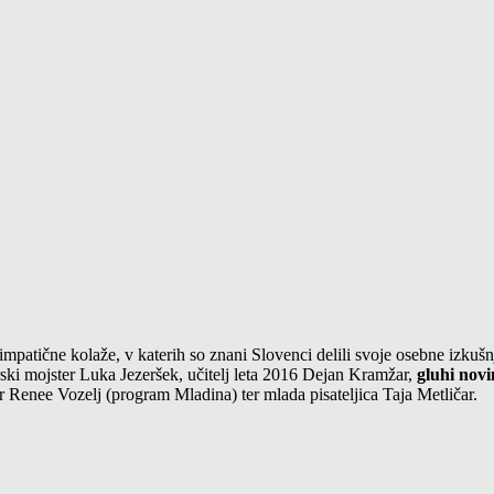
impatične kolaže, v katerih so znani Slovenci delili svoje osebne izku
ki mojster Luka Jezeršek, učitelj leta 2016 Dejan Kramžar,
gluhi nov
 Renee Vozelj (program Mladina) ter mlada pisateljica Taja Metličar.