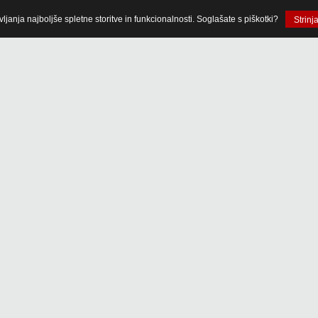
anja najboljše spletne storitve in funkcionalnosti. Soglašate s piškotki?
Strinj