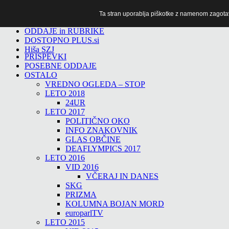
Ta stran uporablja piškotke z namenom zagotavlj
TiTv
ODDAJE in RUBRIKE
DOSTOPNO PLUS.si
Hiša SZJ
PRISPEVKI
POSEBNE ODDAJE
OSTALO
VREDNO OGLEDA – STOP
LETO 2018
24UR
LETO 2017
POLITIČNO OKO
INFO ZNAKOVNIK
GLAS OBČINE
DEAFLYMPICS 2017
LETO 2016
VID 2016
VČERAJ IN DANES
SKG
PRIZMA
KOLUMNA BOJAN MORD
europarlTV
LETO 2015