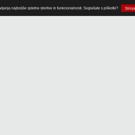
anja najboljše spletne storitve in funkcionalnosti. Soglašate s piškotki?
Strinj