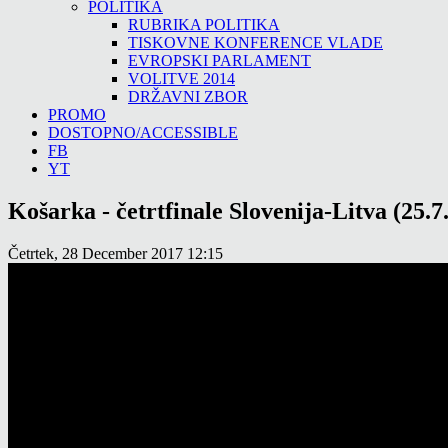
POLITIKA
RUBRIKA POLITIKA
TISKOVNE KONFERENCE VLADE
EVROPSKI PARLAMENT
VOLITVE 2014
DRŽAVNI ZBOR
PROMO
DOSTOPNO/ACCESSIBLE
FB
YT
Košarka - četrtfinale Slovenija-Litva (25.7
Četrtek, 28 December 2017 12:15