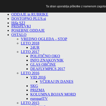
Ta stran uporablja piškotke z namenom zagotavlj
TiTv
ODDAJE in RUBRIKE
DOSTOPNO PLUS.si
Hiša SZJ
PRISPEVKI
POSEBNE ODDAJE
OSTALO
VREDNO OGLEDA – STOP
LETO 2018
24UR
LETO 2017
POLITIČNO OKO
INFO ZNAKOVNIK
GLAS OBČINE
DEAFLYMPICS 2017
LETO 2016
VID 2016
VČERAJ IN DANES
SKG
PRIZMA
KOLUMNA BOJAN MORD
europarlTV
LETO 2015